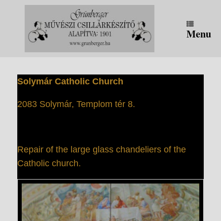
Skip
to
content
Menu
Solymár Catholic Church
2083 Solymár, Templom tér 8.
Repair of the large glass chandeliers of the
Catholic church.