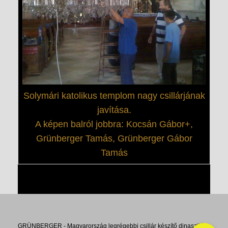
Solymári katolikus templom nagy csillárjának
javítása.
A képen balról jobbra: Kocsán Gábor+,
Grünberger Tamás, Grünberger Gábor
Tamás
GRÜNBERGER - Magyarország legrégebbi csillár készítő dinasztiája.