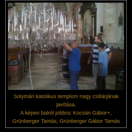
Solymári katolikus templom nagy csillárjának
javítása.
A képen balról jobbra: Kocsán Gábor+,
Grünberger Tamás, Grünberger Gábor Tamás