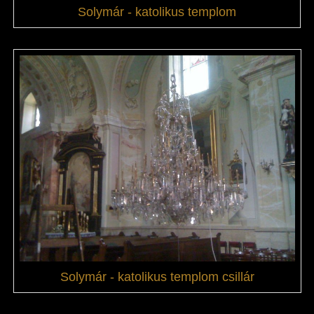
Solymár - katolikus templom
Solymár - katolikus templom csillár