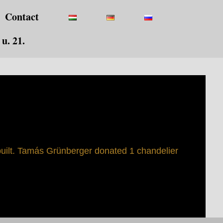
Contact
u. 21.
uilt. Tamás Grünberger donated 1 chandelier