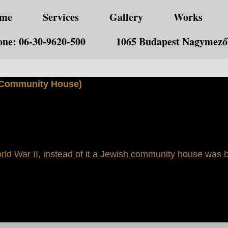
me
Services
Gallery
Works
ne: 06-30-9620-500
1065 Budapest Nagymező 
 Community House)
d War II, instead of it a Jewish community house was b