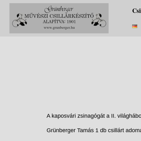
Skip
Csi
to
content
A kaposvári zsinagógát a II. világháb
Grünberger Tamás 1 db csillárt adomá