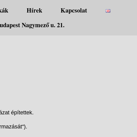
kák
Hírek
Kapcsolat
udapest Nagymező u. 21.
zat építettek.
rmazását").