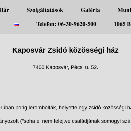
llár
Szolgáltatások
Galéria
Mun
Telefon: 06-30-9620-500
1065 B
Kaposvár Zsidó közösségi ház
7400 Kaposvár, Pécsi u. 52.
orúban porig lerombolták, helyette egy zsidó közösségi há
nyozott ("soha el nem felejtve családjának somogyi szá