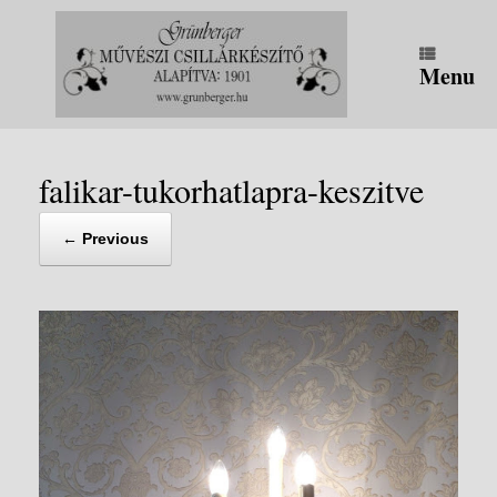
Skip
to
content
Menu
falikar-tukorhatlapra-keszitve
← Previous