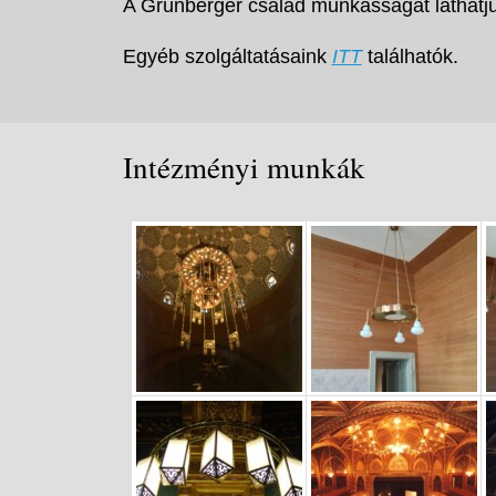
A Grünberger család munkásságát láthatj
Egyéb szolgáltatásaink
ITT
találhatók.
Intézményi munkák