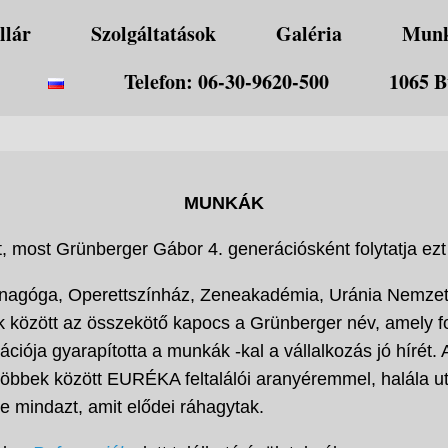
llár
Szolgáltatások
Galéria
Mun
Telefon: 06-30-9620-500
1065 B
MUNKÁK
t, most Grünberger Gábor 4. generációsként folytatja e
inagóga, Operettszínház, Zeneakadémia, Uránia Nemzet
 között az összekötő kapocs a Grünberger név, amely fog
ója gyarapította a munkák -kal a vállalkozás jó hírét.
öbbek között EURÉKA feltalálói aranyéremmel, halála utá
e mindazt, amit elődei ráhagytak.