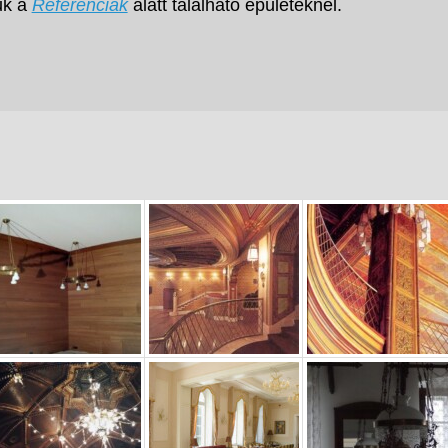
uk a
Referenciák
alatt található épületeknél.