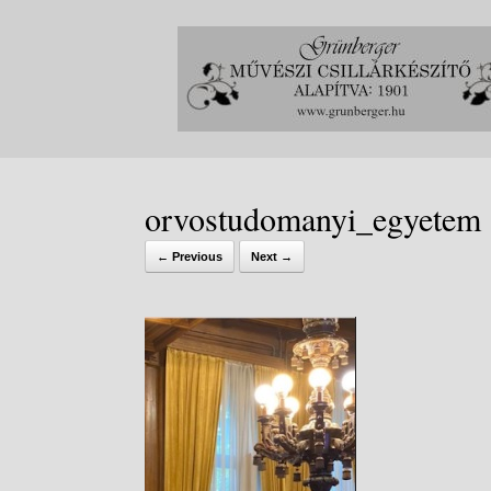
Skip
to
content
orvostudomanyi_egyetem
← Previous
Next →