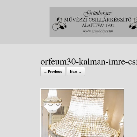
Skip
to
content
orfeum30-kalman-imre-csi
← Previous
Next →