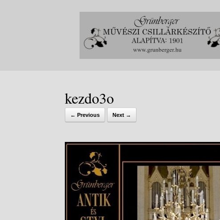
Skip
to
content
kezdo3o
← Previous
Next →