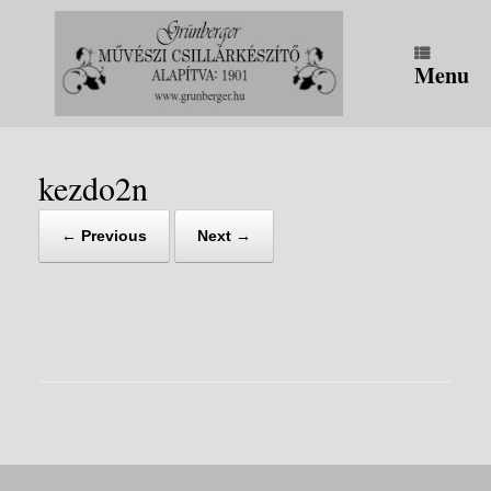
Skip
to
content
Menu
kezdo2n
← Previous
Next →