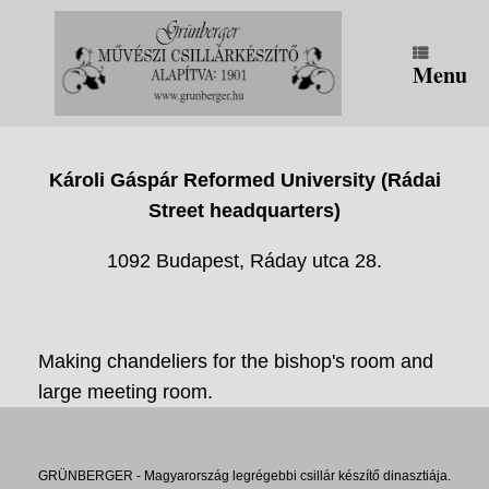
Skip
to
content
Menu
Károli Gáspár Reformed University (Rádai
Street headquarters)
1092 Budapest, Ráday utca 28.
Making chandeliers for the bishop's room and
large meeting room.
GRÜNBERGER - Magyarország legrégebbi csillár készítő dinasztiája.