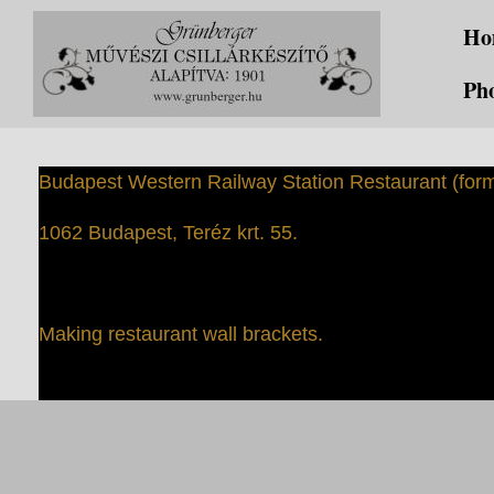
Skip
Ho
to
content
Pho
Budapest Western Railway Station Restaurant (form
1062 Budapest, Teréz krt. 55.
Making restaurant wall brackets.