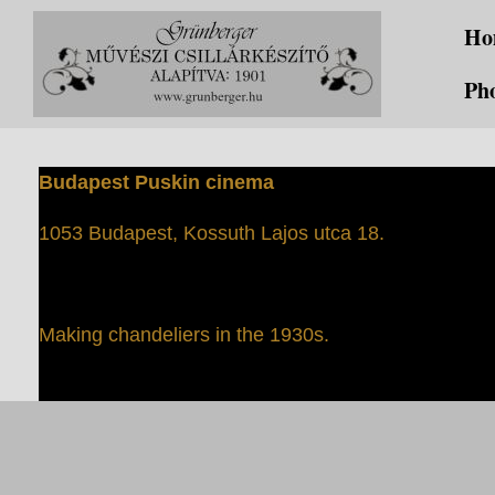
Skip
Ho
to
content
Pho
Budapest Puskin cinema
1053 Budapest, Kossuth Lajos utca 18.
Making chandeliers in the 1930s.