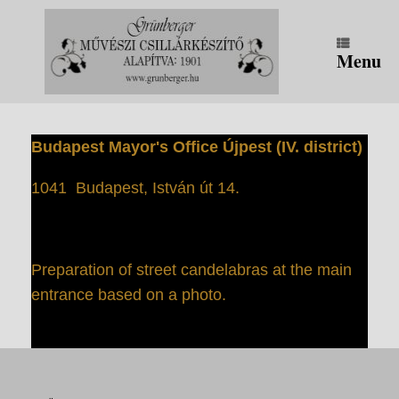
Skip
to
content
Menu
Budapest Mayor's Office Újpest (IV. district)
1041
Budapest, István út 14.
Preparation of street candelabras at the main
entrance based on a photo.