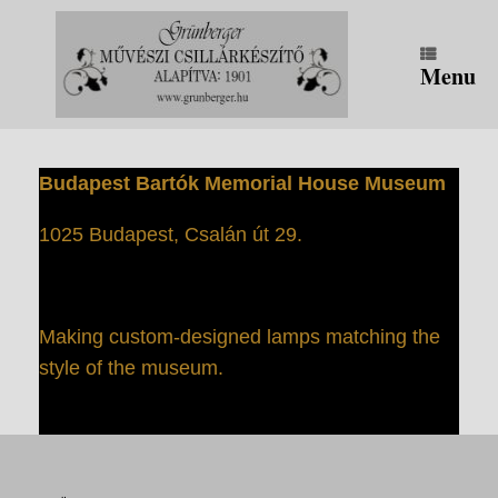
Skip
to
content
Menu
Budapest Bartók Memorial House Museum
1025 Budapest, Csalán út 29.
Making custom-designed lamps matching the
style of the museum.