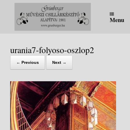
Skip
to
content
Menu
urania7-folyoso-oszlop2
← Previous
Next →