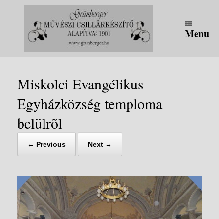
Skip
to
content
Menu
Miskolci Evangélikus
Egyházközség temploma
belülrõl
← Previous
Next →