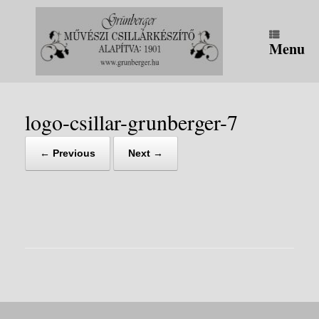
Skip
to
content
Menu
logo-csillar-grunberger-7
← Previous
Next →