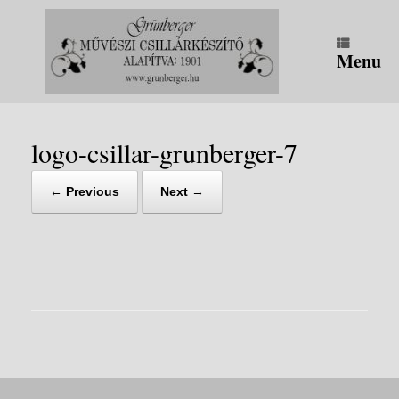
Skip
to
content
Menu
logo-csillar-grunberger-7
← Previous
Next →