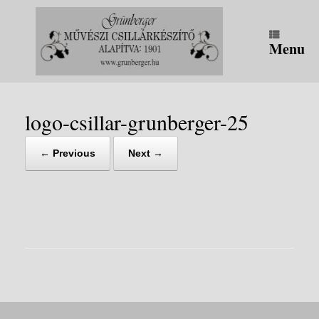
Skip
to
content
Menu
logo-csillar-grunberger-25
← Previous
Next →