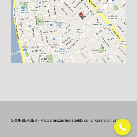
GRÜNBERGER - Magyarország legrégebbi csillár készítő dinasztiája.