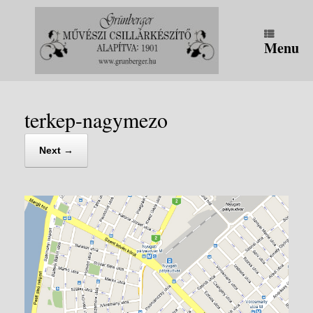
Skip
to
content
Menu
terkep-nagymezo
Next →