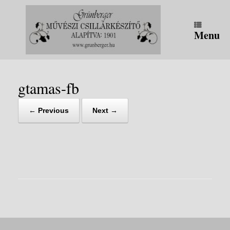
Skip
to
content
Menu
gtamas-fb
← Previous
Next →