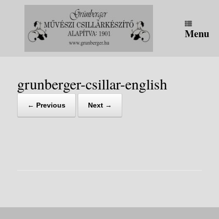
Skip
to
content
Menu
grunberger-csillar-english
← Previous
Next →