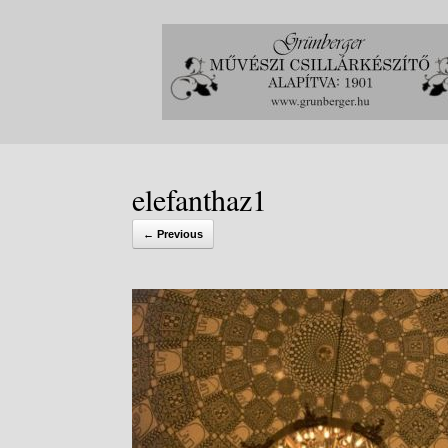
Skip
to
content
elefanthaz1
← Previous