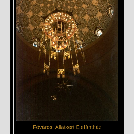
Fővárosi Állatkert Elefántház