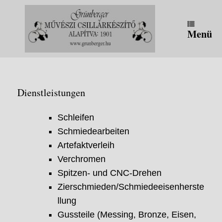
Zum
Inhalt
springen
Menü
Dienstleistungen
Schleifen
Schmiedearbeiten
Artefaktverleih
Verchromen
Spitzen- und CNC-Drehen
Zierschmieden/Schmiedeeisenherste
llung
Gussteile (Messing, Bronze, Eisen,