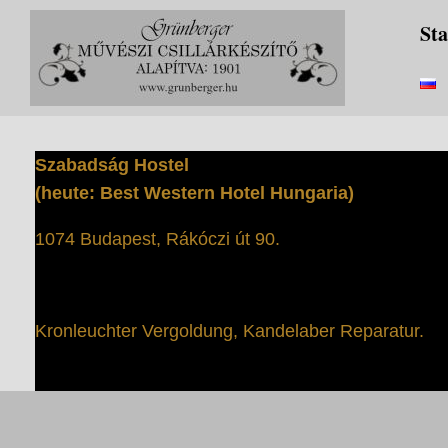
Zum
Sta
Inhalt
springen
Szabadság Hostel
(heute: Best Western Hotel Hungaria)
1074 Budapest, Rákóczi út 90.
Kronleuchter Vergoldung, Kandelaber Reparatur.