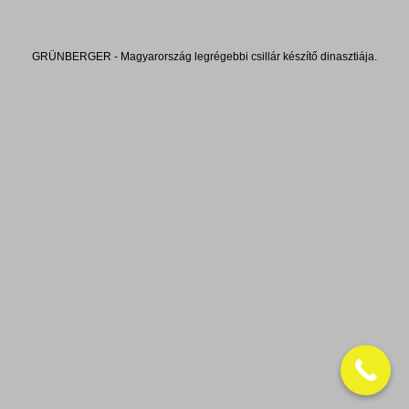
GRÜNBERGER - Magyarország legrégebbi csillár készítő dinasztiája.