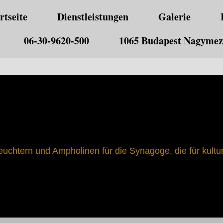
rtseite
Dienstleistungen
Galerie
06-30-9620-500
1065 Budapest Nagymező
euchtern und Ampholinen für die Synagoge, die für kultu