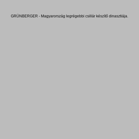
GRÜNBERGER - Magyarország legrégebbi csillár készítő dinasztiája.