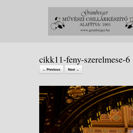
Skip
to
content
cikk11-feny-szerelmese-6
← Previous
Next →