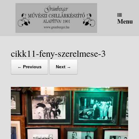
Skip
to
content
Menu
cikk11-feny-szerelmese-3
← Previous
Next →