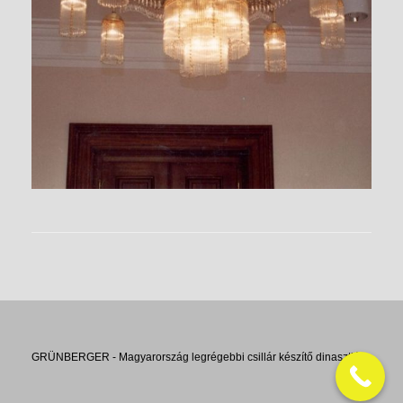
GRÜNBERGER - Magyarország legrégebbi csillár készítő dinasztiája.