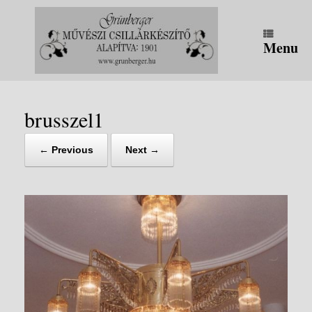
Skip
to
content
Menu
brusszel1
← Previous
Next →