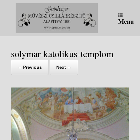
Skip
to
content
Menu
solymar-katolikus-templom
← Previous
Next →