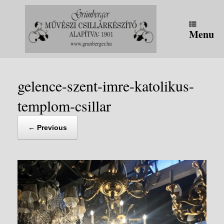
Skip
to
content
Menu
gelence-szent-imre-katolikus-
templom-csillar
← Previous