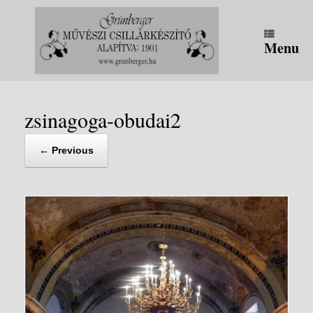
Skip
to
content
Menu
zsinagoga-obudai2
← Previous