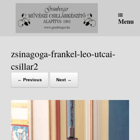
Skip
to
content
Menu
zsinagoga-frankel-leo-utcai-
csillar2
← Previous
Next →