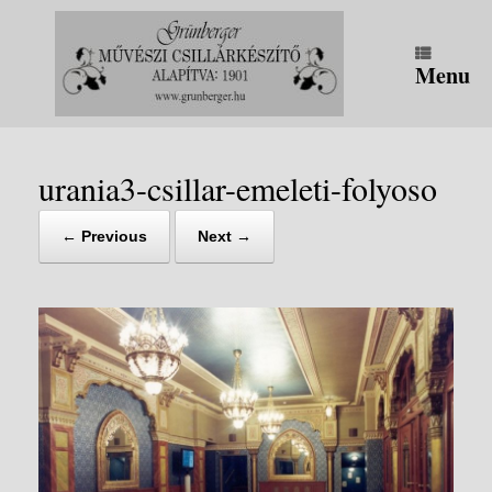
Skip
to
content
Menu
urania3-csillar-emeleti-folyoso
← Previous
Next →