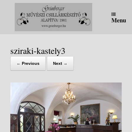
Skip
to
content
Menu
sziraki-kastely3
← Previous
Next →