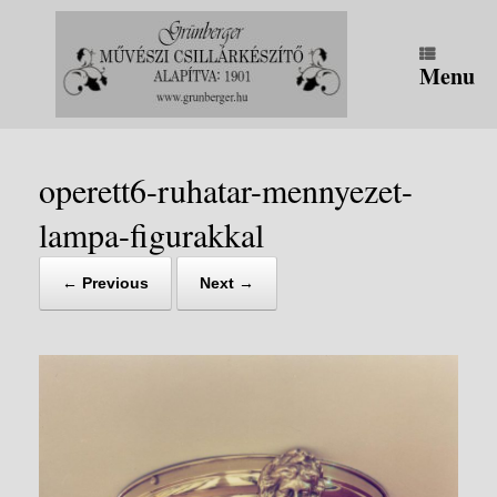
Skip
to
content
Menu
operett6-ruhatar-mennyezet-
lampa-figurakkal
← Previous
Next →