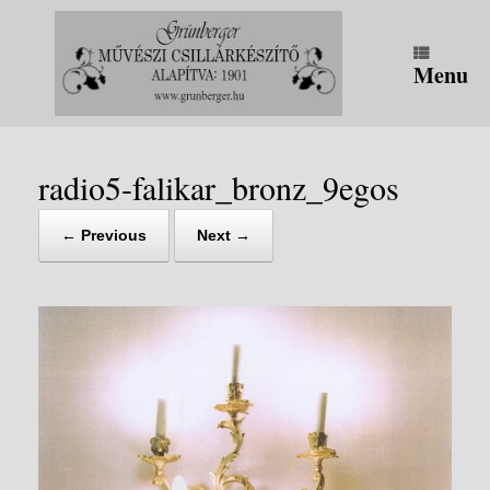
Skip
to
content
Menu
radio5-falikar_bronz_9egos
← Previous
Next →