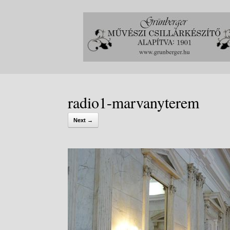
Skip
to
content
radio1-marvanyterem
Next →