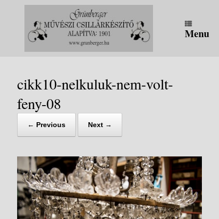
Skip
to
content
Menu
cikk10-nelkuluk-nem-volt-
feny-08
← Previous
Next →