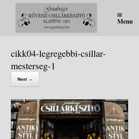
Skip
to
content
Menu
cikk04-legregebbi-csillar-
mesterseg-1
Next →