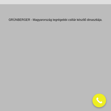
GRÜNBERGER - Magyarország legrégebbi csillár készítő dinasztiája.