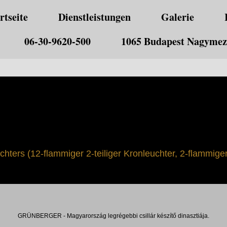
rtseite
Dienstleistungen
Galerie
06-30-9620-500
1065 Budapest Nagymező
hters (12-flammiger 2-teiliger Kronleuchter, 2-flammige
GRÜNBERGER - Magyarország legrégebbi csillár készítő dinasztiája.