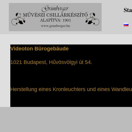
Zum
Sta
Inhalt
springen
Videoton Bürogebäude
1021 Budapest, Hűvösvölgyi út 54.
Herstellung eines Kronleuchters und eines Wandleuc