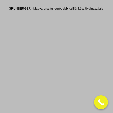
GRÜNBERGER - Magyarország legrégebbi csillár készítő dinasztiája.