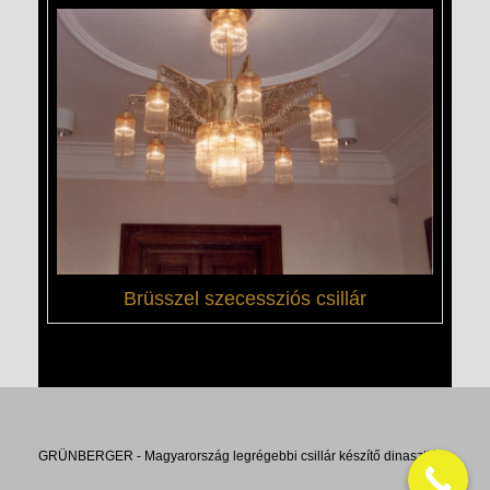
Brüsszel szecessziós csillár
GRÜNBERGER - Magyarország legrégebbi csillár készítő dinasztiája.