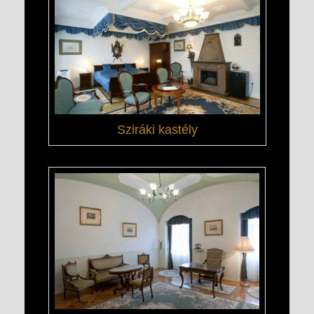
Sziráki kastély