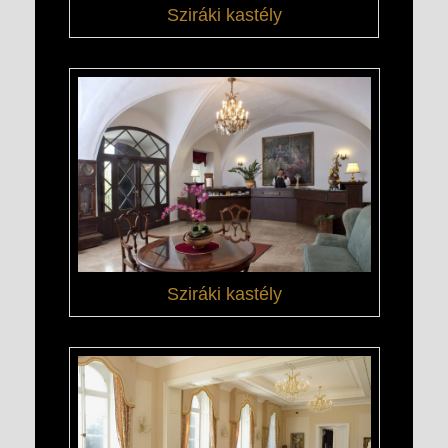
Sziráki kastély
Sziráki kastély