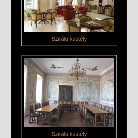
Sziráki kastély
Sziráki kastély