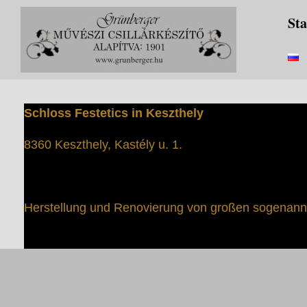
Zum
Sta
Inhalt
springen
Schloss Festetics in Keszthely
8360 Keszthely, Kastély u. 1.
Herstellung und Renovierung von großen sogenannt