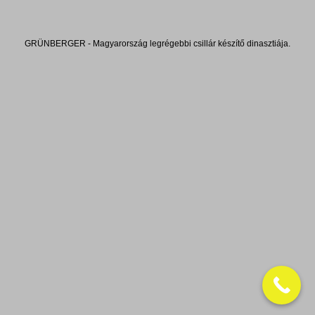
GRÜNBERGER - Magyarország legrégebbi csillár készítő dinasztiája.